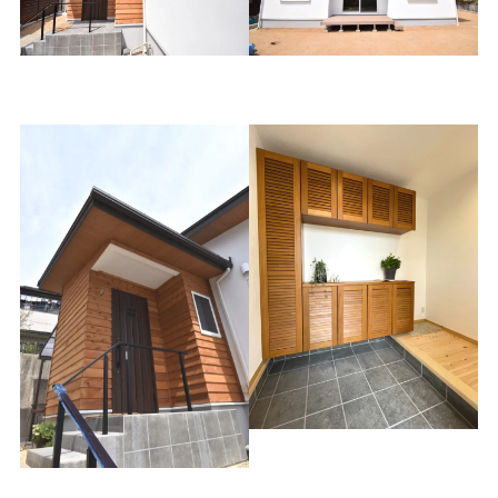
ツートンカラーの外観
家の中心にウッドデッキを
配置
通気性があるルーバー扉付
の下駄箱収納
木調の落ち着きある玄関