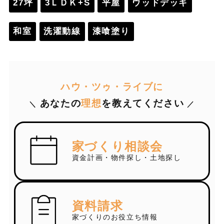
27坪
3ＬＤＫ+S
平屋
ウッドデッキ
和室
洗濯動線
漆喰塗り
ハウ・ツゥ・ライブに
あなたの
理想
を教えてください
＼
／
家づくり相談会
資金計画・物件探し・土地探し
資料請求
家づくりのお役立ち情報