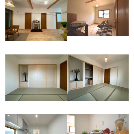
洋室
無垢のドア
和室
押入と仏間