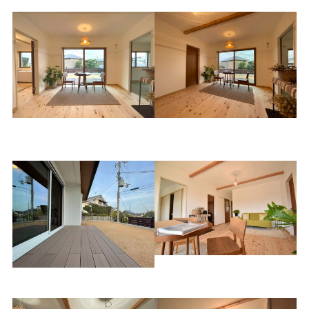
リビングを中心に個室を配
窓からウッドデッキに繋が
置
ります
漆喰壁で明るい室内
ウッドデッキ