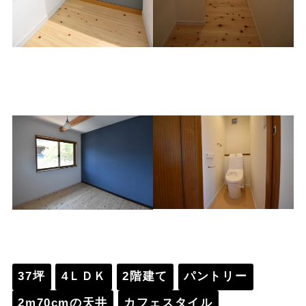
2階書斎コーナー
2階ウォークインクローゼ
ット
2階トイレ
子供部屋2
37坪
4ＬＤＫ
2階建て
パントリー
2m70cmの天井
カフェスタイル