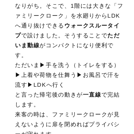
なりがち。そこで、1階には大きな「フ
ァミリークローク」を水廻りからLDK
へ通り抜けできる
ウォークスルータイ
プ
で設けました。そうすることで
ただ
いま動線
がコンパクトになり便利で
す。
ただいま▶手を洗う（トイレをする）
▶上着や荷物を仕舞う▶お風呂で汗を
流す▶LDKへ行く
と言った帰宅後の動きが
一直線
で完結
します。
来客の時は、ファミリークロークが見
えないように扉を閉めればプライバシ