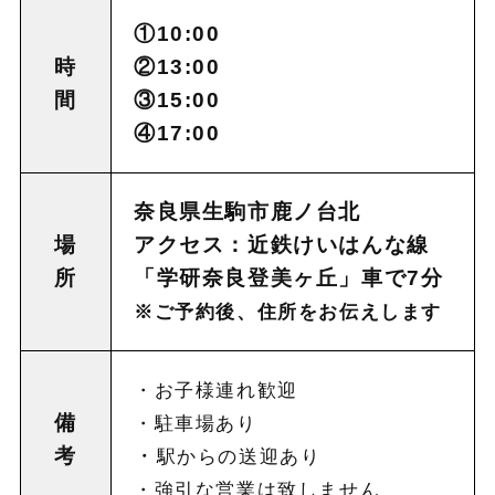
①10:00
時
②13:00
間
③15:00
④17:00
奈良県生駒市鹿ノ台北
場
アクセス：近鉄けいはんな線
所
「学研奈良登美ヶ丘」車で7分
※ご予約後、住所をお伝えします
・お子様連れ歓迎
備
・駐車場あり
考
・
駅からの送迎あり
・強引な営業は致しません