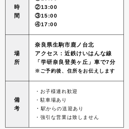
時
②13:00
間
③15:00
④17:00
奈良県生駒市鹿ノ台北
場
アクセス：近鉄けいはんな線
所
「学研奈良登美ヶ丘」車で7分
※ご予約後、住所をお伝えします
・お子様連れ歓迎
備
・駐車場あり
考
・
駅からの送迎あり
・強引な営業は致しません