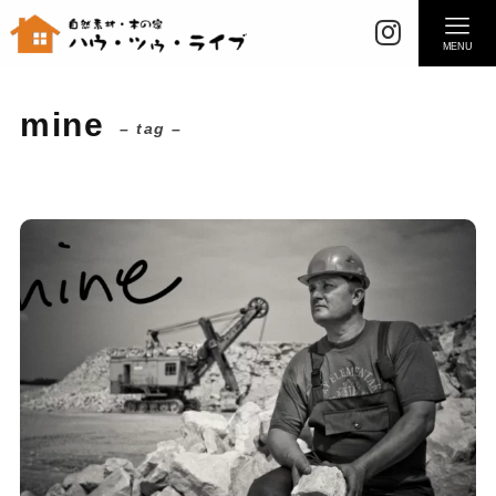
MENU
mine
– tag –