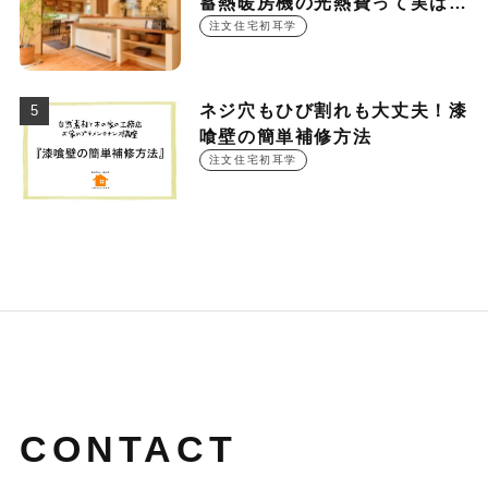
蓄熱暖房機の光熱費って実は
○○○円！？
注文住宅初耳学
ネジ穴もひび割れも大丈夫！漆
喰壁の簡単補修方法
注文住宅初耳学
CONTACT