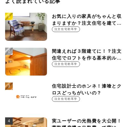
よく読まれている記事
お気に入りの家具がちゃんと収
まりますか？注文住宅を建てる
時に押さえておきたい設計ポイ
注文住宅初耳学
ント
間違えれば３階建てに！？注文
住宅でロフトを作る基本的ルー
ル
注文住宅初耳学
住宅設計士のホンネ！漆喰とク
ロスどっちがいいの？
注文住宅初耳学
実ユーザーの光熱費を大公開！