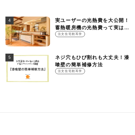
実ユーザーの光熱費を大公開！
蓄熱暖房機の光熱費って実は
○○○円！？
注文住宅初耳学
ネジ穴もひび割れも大丈夫！漆
喰壁の簡単補修方法
注文住宅初耳学