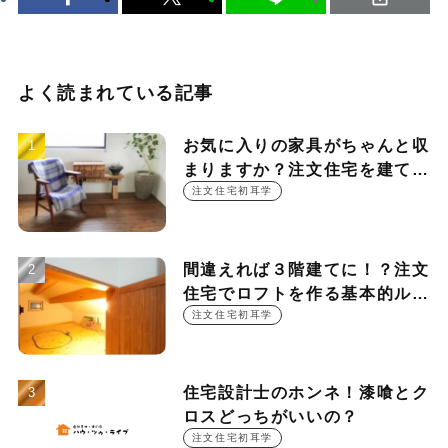
よく読まれている記事
お気に入りの家具がちゃんと収
まりますか？注文住宅を建てる
時に押さえておきたい設計ポイ
注文住宅初耳学
ント
間違えれば３階建てに！？注文
住宅でロフトを作る基本的ルー
ル
注文住宅初耳学
住宅設計士のホンネ！漆喰とク
ロスどっちがいいの？
注文住宅初耳学