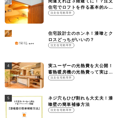
間違えれば３階建てに！？注文
住宅でロフトを作る基本的ルー
ル
注文住宅初耳学
住宅設計士のホンネ！漆喰とク
ロスどっちがいいの？
注文住宅初耳学
実ユーザーの光熱費を大公開！
蓄熱暖房機の光熱費って実は
○○○円！？
注文住宅初耳学
ネジ穴もひび割れも大丈夫！漆
喰壁の簡単補修方法
注文住宅初耳学