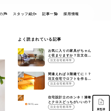
の声
スタッフ紹介
記事一覧
採用情報
よく読まれている記事
お気に入りの家具がちゃん
と収まりますか？注文住宅
を建てる時に押さえておき
注文住宅初耳学
たい設計ポイント
間違えれば３階建てに！？
注文住宅でロフトを作る基
本的ルール
注文住宅初耳学
住宅設計士のホンネ！漆喰
とクロスどっちがいいの？
注文住宅初耳学
資料請