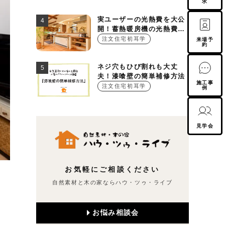
求
実ユーザーの光熱費を大公
開！蓄熱暖房機の光熱費っ
て実は○○○円！？
注文住宅初耳学
来場予
約
ネジ穴もひび割れも大丈
夫！漆喰壁の簡単補修方法
施工事
注文住宅初耳学
例
見学会
お気軽にご相談ください
自然素材と木の家ならハウ・ツゥ・ライブ
お悩み相談会