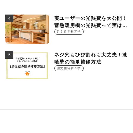
実ユーザーの光熱費を大公開！
蓄熱暖房機の光熱費って実は
○○○円！？
注文住宅初耳学
ネジ穴もひび割れも大丈夫！漆
喰壁の簡単補修方法
注文住宅初耳学