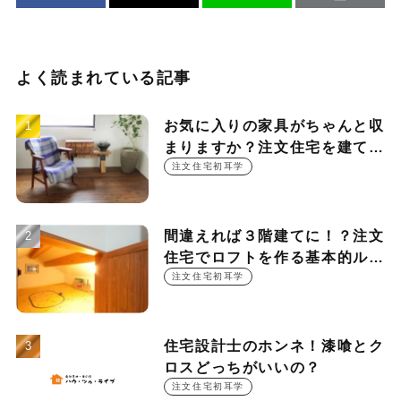
よく読まれている記事
お気に入りの家具がちゃんと収
まりますか？注文住宅を建てる
時に押さえておきたい設計ポイ
注文住宅初耳学
ント
間違えれば３階建てに！？注文
住宅でロフトを作る基本的ルー
ル
注文住宅初耳学
住宅設計士のホンネ！漆喰とク
ロスどっちがいいの？
注文住宅初耳学