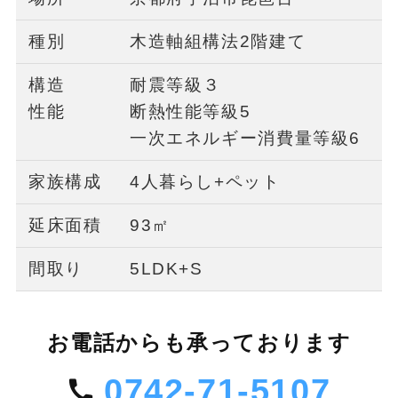
種別
木造軸組構法2階建て
構造
耐震等級３
性能
断熱性能等級5
一次エネルギー消費量等級6
家族構成
4人暮らし+ペット
延床面積
93㎡
間取り
5LDK+S
お電話からも承っております
0742-71-5107