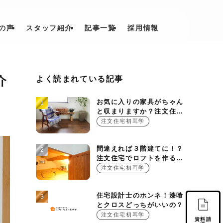
の声
スタッフ紹介
記事一覧
採用情報
介
よく読まれている記事
お気に入りの家具がちゃん
と収まりますか？注文住宅
を建てる時に押さえておき
注文住宅初耳学
たい設計ポイント
間違えれば３階建てに！？
注文住宅でロフトを作る基
本的ルール
注文住宅初耳学
住宅設計士のホンネ！漆喰
とクロスどっちがいいの？
注文住宅初耳学
資料請