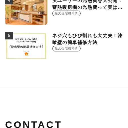
実ユーザーの光熱費を大公開！
蓄熱暖房機の光熱費って実は
○○○円！？
注文住宅初耳学
ネジ穴もひび割れも大丈夫！漆
喰壁の簡単補修方法
注文住宅初耳学
CONTACT