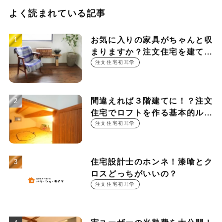
よく読まれている記事
お気に入りの家具がちゃんと収
まりますか？注文住宅を建てる
時に押さえておきたい設計ポイ
注文住宅初耳学
ント
間違えれば３階建てに！？注文
住宅でロフトを作る基本的ルー
ル
注文住宅初耳学
住宅設計士のホンネ！漆喰とク
ロスどっちがいいの？
注文住宅初耳学