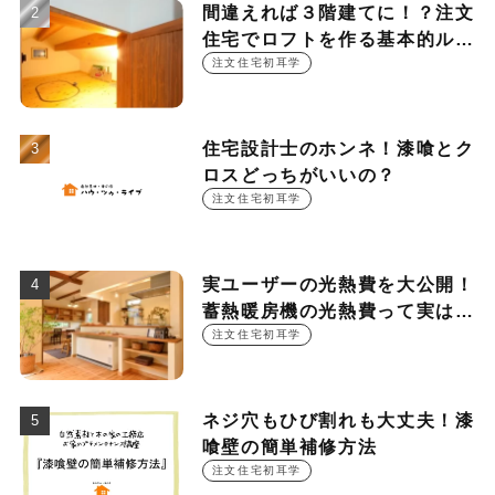
間違えれば３階建てに！？注文
住宅でロフトを作る基本的ルー
ル
注文住宅初耳学
住宅設計士のホンネ！漆喰とク
ロスどっちがいいの？
注文住宅初耳学
実ユーザーの光熱費を大公開！
蓄熱暖房機の光熱費って実は
○○○円！？
注文住宅初耳学
ネジ穴もひび割れも大丈夫！漆
喰壁の簡単補修方法
注文住宅初耳学