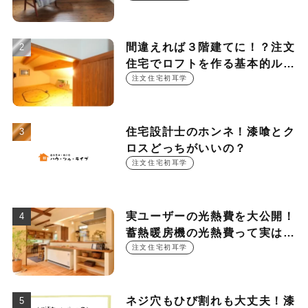
ント
間違えれば３階建てに！？注文
住宅でロフトを作る基本的ルー
ル
注文住宅初耳学
住宅設計士のホンネ！漆喰とク
ロスどっちがいいの？
注文住宅初耳学
実ユーザーの光熱費を大公開！
蓄熱暖房機の光熱費って実は
○○○円！？
注文住宅初耳学
ネジ穴もひび割れも大丈夫！漆