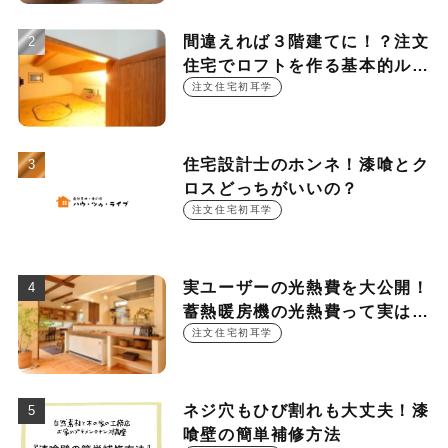
間違えれば３階建てに！？注文
住宅でロフトを作る基本的ルー
ル
注文住宅初耳学
住宅設計士のホンネ！漆喰とク
ロスどっちがいいの？
注文住宅初耳学
実ユーザーの光熱費を大公開！
蓄熱暖房機の光熱費って実は
○○○円！？
注文住宅初耳学
ネジ穴もひび割れも大丈夫！漆
喰壁の簡単補修方法