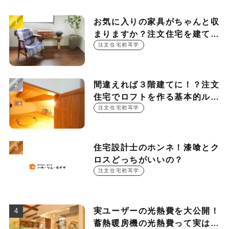
お気に入りの家具がちゃんと収
まりますか？注文住宅を建てる
時に押さえておきたい設計ポイ
注文住宅初耳学
ント
間違えれば３階建てに！？注文
住宅でロフトを作る基本的ルー
ル
注文住宅初耳学
住宅設計士のホンネ！漆喰とク
ロスどっちがいいの？
注文住宅初耳学
実ユーザーの光熱費を大公開！
蓄熱暖房機の光熱費って実は