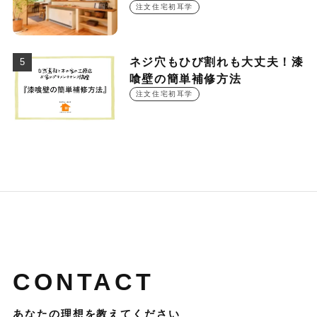
○○○円！？
注文住宅初耳学
ネジ穴もひび割れも大丈夫！漆
喰壁の簡単補修方法
注文住宅初耳学
CONTACT
あなたの理想を教えてください