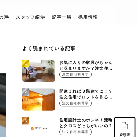
の声
スタッフ紹介
記事一覧
採用情報
よく読まれている記事
お気に入りの家具がちゃん
と収まりますか？注文住宅
を建てる時に押さえておき
注文住宅初耳学
たい設計ポイント
間違えれば３階建てに！？
注文住宅でロフトを作る基
本的ルール
注文住宅初耳学
住宅設計士のホンネ！漆喰
とクロスどっちがいいの？
注文住宅初耳学
資料請