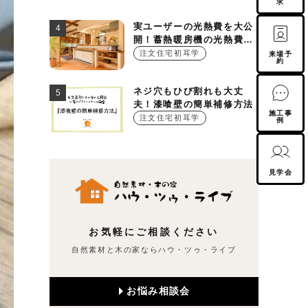
求
実ユーザーの光熱費を大公
開！蓄熱暖房機の光熱費っ
て実は○○○円！？
注文住宅初耳学
来場予
約
ネジ穴もひび割れも大丈
夫！漆喰壁の簡単補修方法
施工事
注文住宅初耳学
例
見学会
お気軽にご相談ください
自然素材と木の家ならハウ・ツゥ・ライブ
お悩み相談会