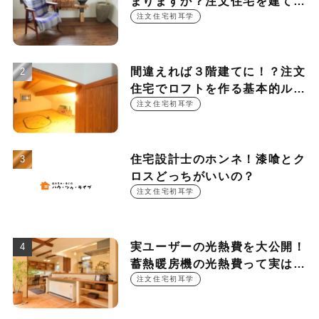
まりますか？注文住宅を建てる
時に押さえておきたい設計ポイ
注文住宅初耳学
ント
間違えれば３階建てに！？注文
住宅でロフトを作る基本的ルー
ル
注文住宅初耳学
住宅設計士のホンネ！漆喰とク
ロスどっちがいいの？
注文住宅初耳学
実ユーザーの光熱費を大公開！
蓄熱暖房機の光熱費って実は
○○○円！？
注文住宅初耳学