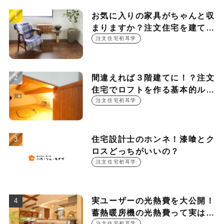
お気に入りの家具がちゃんと収
まりますか？注文住宅を建てる
時に押さえておきたい設計ポイ
注文住宅初耳学
ント
間違えれば３階建てに！？注文
住宅でロフトを作る基本的ルー
ル
注文住宅初耳学
住宅設計士のホンネ！漆喰とク
ロスどっちがいいの？
注文住宅初耳学
実ユーザーの光熱費を大公開！
蓄熱暖房機の光熱費って実は
注文住宅初耳学