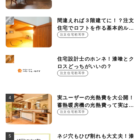
ント
間違えれば３階建てに！？注文
住宅でロフトを作る基本的ルー
ル
注文住宅初耳学
住宅設計士のホンネ！漆喰とク
ロスどっちがいいの？
注文住宅初耳学
実ユーザーの光熱費を大公開！
蓄熱暖房機の光熱費って実は
○○○円！？
注文住宅初耳学
ネジ穴もひび割れも大丈夫！漆