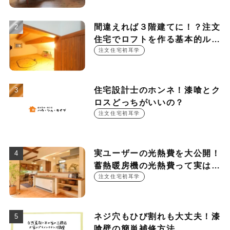
ント
間違えれば３階建てに！？注文
住宅でロフトを作る基本的ルー
ル
注文住宅初耳学
住宅設計士のホンネ！漆喰とク
ロスどっちがいいの？
注文住宅初耳学
実ユーザーの光熱費を大公開！
蓄熱暖房機の光熱費って実は
○○○円！？
注文住宅初耳学
ネジ穴もひび割れも大丈夫！漆
喰壁の簡単補修方法