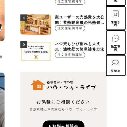
求
注文住宅初耳学
実ユーザーの光熱費を大公
開！蓄熱暖房機の光熱費っ
来場予
約
て実は○○○円！？
注文住宅初耳学
ネジ穴もひび割れも大丈
施工事
夫！漆喰壁の簡単補修方法
例
注文住宅初耳学
基
見学会
お気軽にご相談ください
自然素材と木の家ならハウ・ツゥ・ライブ
お悩み相談会