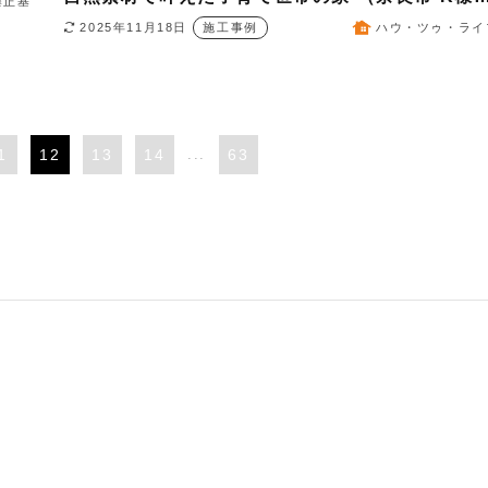
藤正基
邸）
2025年11月18日
施工事例
ハウ・ツゥ・ライ
1
12
13
14
...
63