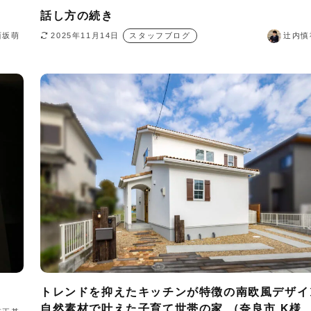
話し方の続き
西坂萌
2025年11月14日
スタッフブログ
辻内慎
トレンドを抑えたキッチンが特徴の南欧風デザイ
自然素材で叶えた子育て世帯の家 （奈良市 K様