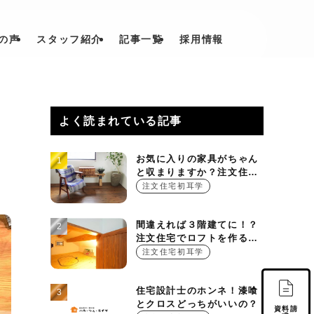
の声
スタッフ紹介
記事一覧
採用情報
よく読まれている記事
お気に入りの家具がちゃん
と収まりますか？注文住宅
を建てる時に押さえておき
注文住宅初耳学
たい設計ポイント
間違えれば３階建てに！？
注文住宅でロフトを作る基
本的ルール
注文住宅初耳学
住宅設計士のホンネ！漆喰
とクロスどっちがいいの？
資料請