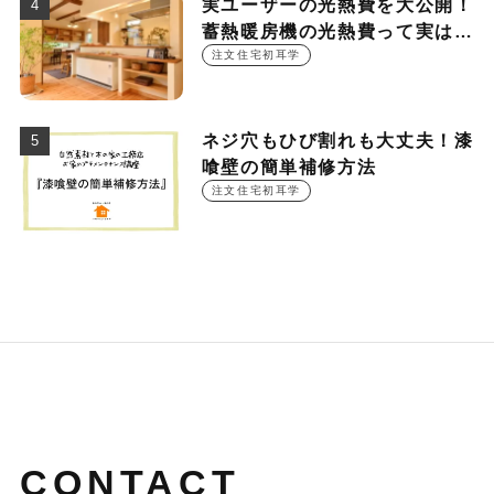
実ユーザーの光熱費を大公開！
蓄熱暖房機の光熱費って実は
○○○円！？
注文住宅初耳学
ネジ穴もひび割れも大丈夫！漆
喰壁の簡単補修方法
注文住宅初耳学
CONTACT