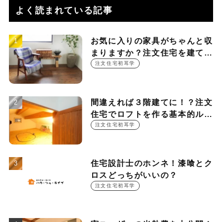
よく読まれている記事
お気に入りの家具がちゃんと収
まりますか？注文住宅を建てる
時に押さえておきたい設計ポイ
注文住宅初耳学
ント
間違えれば３階建てに！？注文
住宅でロフトを作る基本的ルー
ル
注文住宅初耳学
住宅設計士のホンネ！漆喰とク
ロスどっちがいいの？
注文住宅初耳学